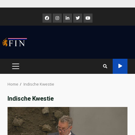
Skip
to
Facebook
Instagram
LinkedIn
Twitter
Youtube
content
PRIMARY
MENU
Home
Indische Kwestie
Indische Kwestie