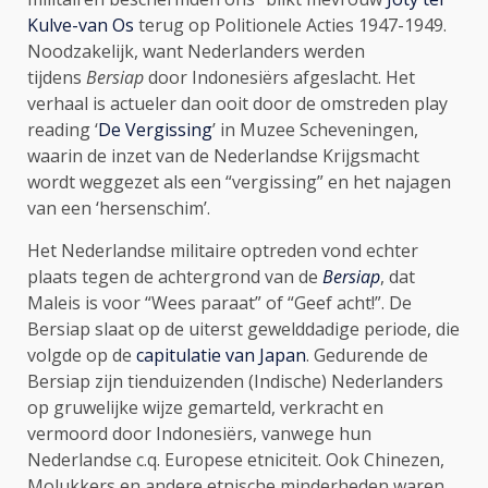
Kulve-van Os
terug op Politionele Acties 1947-1949.
Noodzakelijk, want Nederlanders werden
tijdens
Bersiap
door Indonesiërs afgeslacht. Het
verhaal is actueler dan ooit door de omstreden play
reading ‘
De Vergissing
’ in Muzee Scheveningen,
waarin de inzet van de Nederlandse Krijgsmacht
wordt weggezet als een “vergissing” en het najagen
van een ‘hersenschim’.
Het Nederlandse militaire optreden vond echter
plaats tegen de achtergrond van de
Bersiap
, dat
Maleis is voor “Wees paraat” of “Geef acht!”. De
Bersiap slaat op de uiterst gewelddadige periode, die
volgde op de
capitulatie van Japan
. Gedurende de
Bersiap zijn tienduizenden (Indische) Nederlanders
op gruwelijke wijze gemarteld, verkracht en
vermoord door Indonesiërs, vanwege hun
Nederlandse c.q. Europese etniciteit. Ook Chinezen,
Molukkers en andere etnische minderheden waren