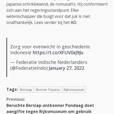
Japanse schrikbewind, de romusah’s. Hij conformeert
zich aan het regeringsstandpunt. Elke
wetenschapper die buigt voor dat juk is niet
onafhankelijk. Lees verder bij het
AD
.
Zorg voor evenwicht in geschiedenis
Indonesië
https://t.co/XFUV0xJ9Ju
— Federatie Indische Nederlanders
(@FederatieIndo)
January 27, 2022
Tags:
Bersiap
Bonnie Triyana
Rijksmuseum
Continue
Previous:
Beruchte Bersiap-ontkenner Pondaag doet
Reading
aangifte tegen Rijksmuseum om gebruik