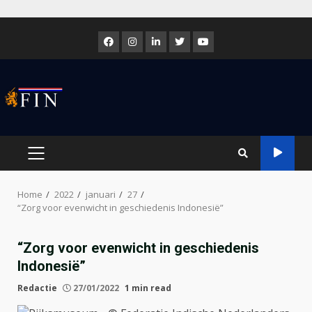
Skip
to
Facebook
Instagram
LinkedIn
Twitter
Youtube
content
PRIMARY
MENU
Home
2022
januari
27
“Zorg voor evenwicht in geschiedenis Indonesië”
“Zorg voor evenwicht in geschiedenis
Indonesië”
Redactie
27/01/2022
1 min read