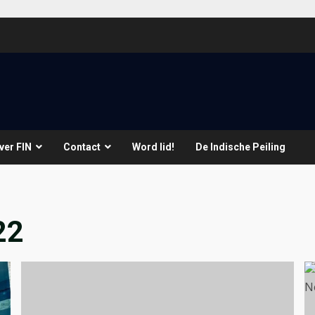
ver FIN
Contact
Word lid!
De Indische Peiling
22