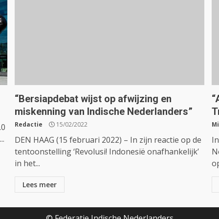
“Bersiapdebat wijst op afwijzing en
“
miskenning van Indische Nederlanders”
T
Redactie
15/02/2022
Mi
.0
..
DEN HAAG (15 februari 2022) – In zijn reactie op de
I
tentoonstelling ‘Revolusi! Indonesië onafhankelijk’
Ne
in het...
op
Lees meer
© Federatie Indische Nederlanders