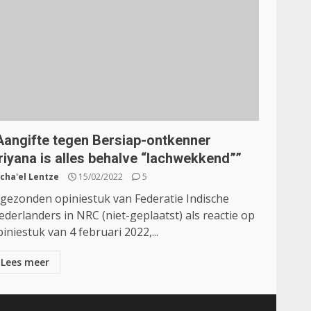
Aangifte tegen Bersiap-ontkenner
riyana is alles behalve “lachwekkend””
cha'el Lentze
15/02/2022
5
ngezonden opiniestuk van Federatie Indische
derlanders in NRC (niet-geplaatst) als reactie op
iniestuk van 4 februari 2022,...
Lees meer