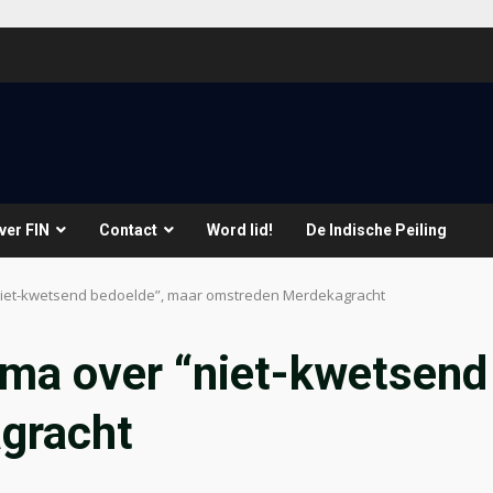
ver FIN
Contact
Word lid!
De Indische Peiling
iet-kwetsend bedoelde”, maar omstreden Merdekagracht
ma over “niet-kwetsend
gracht