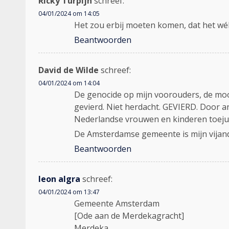
Ricky Turpijn
schreef:
04/01/2024 om 14:05
Het zou erbij moeten komen, dat het wé
Beantwoorden
David de Wilde
schreef:
04/01/2024 om 14:04
De genocide op mijn voorouders, de moor
gevierd. Niet herdacht. GEVIERD. Door a
Nederlandse vrouwen en kinderen toejui
De Amsterdamse gemeente is mijn vijand.
Beantwoorden
leon algra
schreef:
04/01/2024 om 13:47
Gemeente Amsterdam
[Ode aan de Merdekagracht]
Merdeka