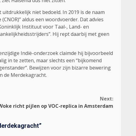
iet Halsema dus niet zitten.
 uitdrukkelijk niet bedoeld. In 2019 is de naam
 (CNOR)” aldus een woordvoerder. Dat advies
ninklijk Instituut voor Taal-, Land- en
elijkheidsstrijders”. Hij rept daarbij met geen
nzijdige Indië-onderzoek claimde hij bijvoorbeeld
ig in te zetten, maar slechts een “bijkomend
genstander”. Bewijzen voor zijn bizarre bewering
van de Merdekagracht.
Next:
Woke richt pijlen op VOC-replica in Amsterdam
Merdekagracht
”