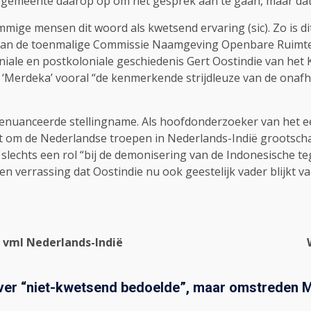
 gemeente daarop op om het gesprek aan te gaan, maar dat z
mige mensen dit woord als kwetsend ervaring (sic). Zo is dit
 van de toenmalige Commissie Naamgeving Openbare Ruimte
ale en postkoloniale geschiedenis Gert Oostindie van het Ko
Merdeka’ vooral “de kenmerkende strijdleuze van de onafhank
enuanceerde stellingname. Als hoofdonderzoeker van het ee
 om de Nederlandse troepen in Nederlands-Indië grootschal
slechts een rol “bij de demonisering van de Indonesische te
een verrassing dat Oostindie nu ook geestelijk vader blijkt 
 vml Nederlands-Indië
er “niet-kwetsend bedoelde”, maar omstreden 