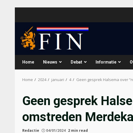
Skip
to
content
Home
Nieuws
Debat
Informatie
O
Home
2024
januari
4
Geen gesprek Halsema over “n
Geen gesprek Halse
omstreden Merdeka
Redactie
04/01/2024
2 min read