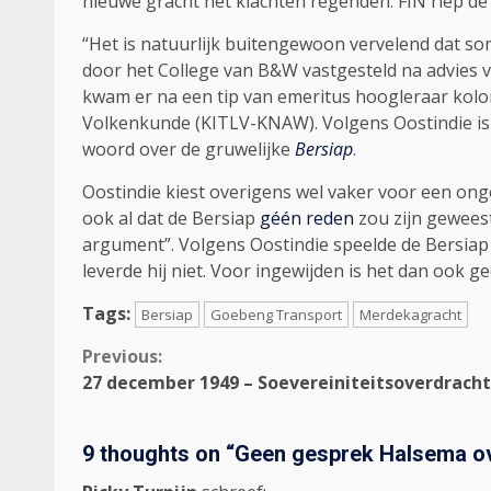
nieuwe gracht het klachten regenden. FIN riep de
“Het is natuurlijk buitengewoon vervelend dat som
door het College van B&W vastgesteld na advies
kwam er na een tip van emeritus hoogleraar koloni
Volkenkunde (KITLV-KNAW). Volgens Oostindie is ‘
woord over de gruwelijke
Bersiap
.
Oostindie kiest overigens wel vaker voor een ong
ook al dat de Bersiap
géén reden
zou zijn geweest
argument”. Volgens Oostindie speelde de Bersiap 
leverde hij niet. Voor ingewijden is het dan ook g
Tags:
Bersiap
Goebeng Transport
Merdekagracht
Continue
Previous:
27 december 1949 – Soevereiniteitsoverdracht
Reading
9 thoughts on “
Geen gesprek Halsema ov