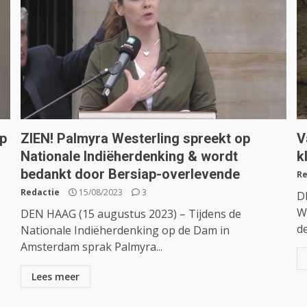
p
ZIEN! Palmyra Westerling spreekt op
V
Nationale Indiëherdenking & wordt
k
bedankt door Bersiap-overlevende
Re
Redactie
15/08/2023
3
D
W
DEN HAAG (15 augustus 2023) – Tijdens de
de
Nationale Indiëherdenking op de Dam in
Amsterdam sprak Palmyra...
Lees meer