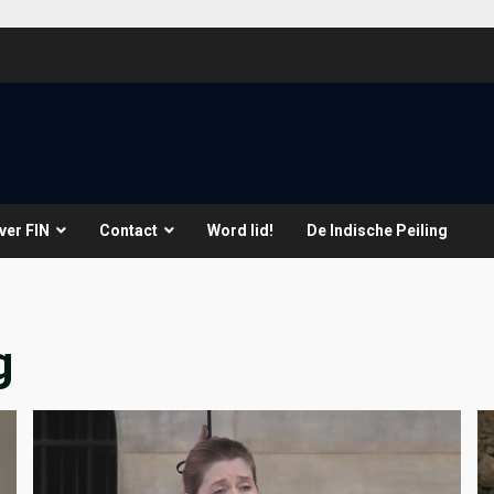
ver FIN
Contact
Word lid!
De Indische Peiling
g