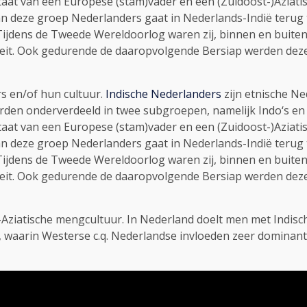
ultaat van een Europese (stam)vader en een (Zuidoost-)Aziat
an deze groep Nederlanders gaat in Nederlands-Indië terug
 Tijdens de Tweede Wereldoorlog waren zij, binnen en buite
eit. Ook gedurende de daaropvolgende Bersiap werden dez
rs en/of hun cultuur.
Indische Nederlanders
zijn etnische Ne
den onderverdeeld in twee subgroepen, namelijk Indo‘s en 
ultaat van een Europese (stam)vader en een (Zuidoost-)Aziat
an deze groep Nederlanders gaat in Nederlands-Indië terug
 Tijdens de Tweede Wereldoorlog waren zij, binnen en buite
eit. Ook gedurende de daaropvolgende Bersiap werden dez
Aziatische mengcultuur. In Nederland doelt men met Indisch
, waarin Westerse c.q. Nederlandse invloeden zeer dominant z