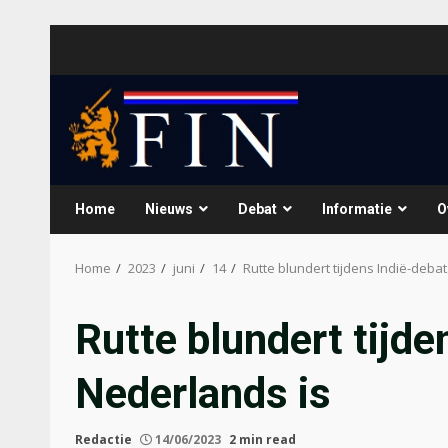
Skip
to
content
Home
Nieuws
Debat
Informatie
O
Home
2023
juni
14
Rutte blundert tijdens Indië-debat.
Rutte blundert tijde
Nederlands is
Redactie
14/06/2023
2 min read