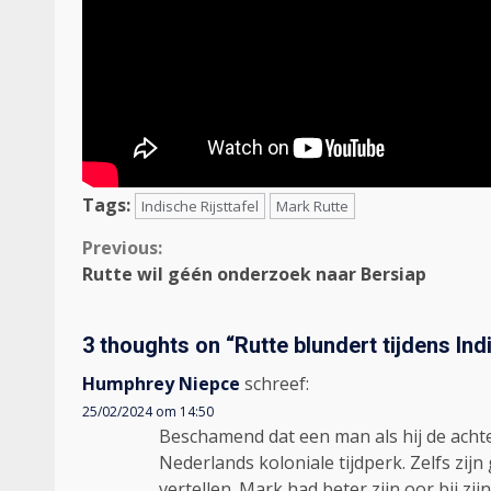
Tags:
Indische Rijsttafel
Mark Rutte
Continue
Previous:
Rutte wil géén onderzoek naar Bersiap
Reading
3 thoughts on “
Rutte blundert tijdens Ind
Humphrey Niepce
schreef:
25/02/2024 om 14:50
Beschamend dat een man als hij de achte
Nederlands koloniale tijdperk. Zelfs zij
vertellen. Mark had beter zijn oor bij z