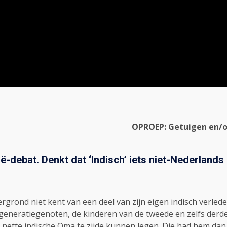
OPROEP: Getuigen en/o
ië-debat. Denkt dat ‘Indisch’ iets niet-Nederlands 
rgrond niet kent van een deel van zijn eigen indisch verle
n generatiegenoten, de kinderen van de tweede en zelfs derd
ijn nette indische Oma te zijde kunnen legen. Die had hem d