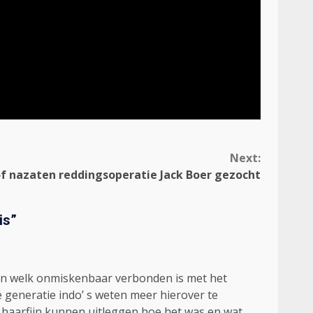
Next:
f nazaten reddingsoperatie Jack Boer gezocht
is
”
den welk onmiskenbaar verbonden is met het
e generatie indo’ s weten meer hierover te
an haarfijn kunnen uitleggen hoe het was en wat