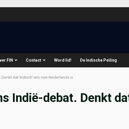
ver FIN
Contact
Word lid!
De Indische Peiling
 Denkt dat ‘Indisch’ iets niet-Nederlands is
ns Indië-debat. Denkt dat 