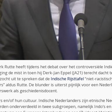
k Rutte heeft tijdens het debat over het controversiële Ind
 ging de mist in toen hij Derk-Jan Eppel (JA21) terecht dacht 
ocht uit te spreken dat de
Indische Rijsttafel
“niet-racistisch
” aldus Rutte. De blunder is uiterst pijnlijk voor een Neder
gerswerk als geschiedenisdocent.
rs en/of hun cultuur. Indische Nederlanders zijn etnische N
den onderverdeeld in twee subgroepen, namelijk Indo‘s en 